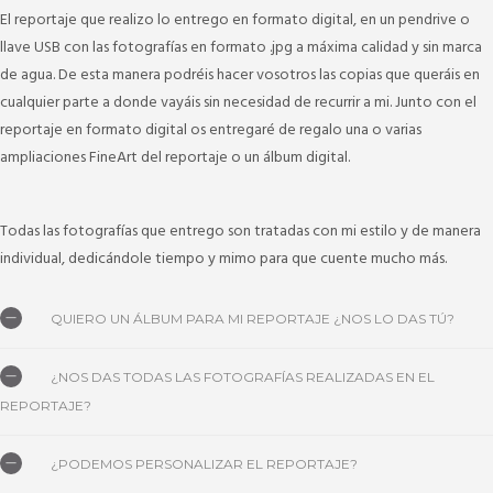
El reportaje que realizo lo entrego en formato digital, en un pendrive o
llave USB con las fotografías en formato .jpg a máxima calidad y sin marca
de agua. De esta manera podréis hacer vosotros las copias que queráis en
cualquier parte a donde vayáis sin necesidad de recurrir a mi. Junto con el
reportaje en formato digital os entregaré de regalo una o varias
ampliaciones FineArt del reportaje o un álbum digital.
Todas las fotografías que entrego son tratadas con mi estilo y de manera
individual, dedicándole tiempo y mimo para que cuente mucho más.
QUIERO UN ÁLBUM PARA MI REPORTAJE ¿NOS LO DAS TÚ?
Puedo maquetar para vosotros uno o varios álbumes digitales y mandar
¿NOS DAS TODAS LAS FOTOGRAFÍAS REALIZADAS EN EL
encuadernar a mis proveedores de confianza, siempre serán álbumes de la
REPORTAJE?
máxima calidad.
Los reportajes que entrego tienen un mínimo de fotografías a entregar,
¿PODEMOS PERSONALIZAR EL REPORTAJE?